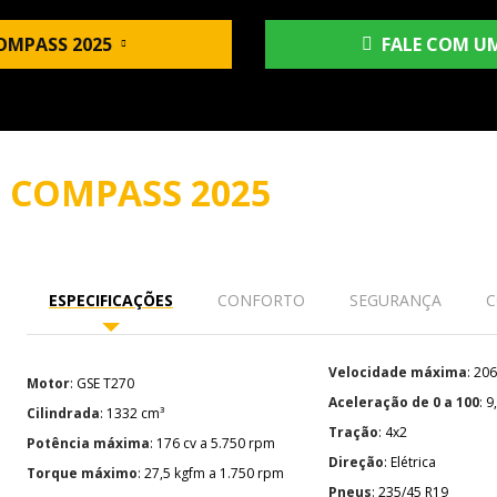
OMPASS 2025
FALE COM UM
O
COMPASS 2025
ESPECIFICAÇÕES
CONFORTO
SEGURANÇA
C
Velocidade máxima
: 2
Motor
: GSE T270
Aceleração de 0 a 100
: 
Cilindrada
: 1332 cm³
Tração
: 4x2
Potência máxima
: 176 cv a 5.750 rpm
Direção
: Elétrica
Torque máximo
: 27,5 kgfm a 1.750 rpm
Pneus
: 235/45 R19