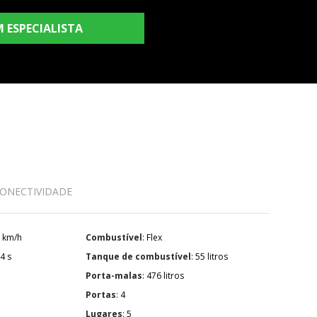
 ESPECIALISTA
ONECTIVIDADE
06 km/h
Combustível
: Flex
9,4 s
Tanque de combustível
: 55 litros
Porta-malas
: 476 litros
Portas
: 4
Lugares
: 5