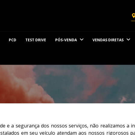
PCD
TEST DRIVE
PÓS-VENDA
VENDAS DIRETAS
de e a segurança dos nossos serviços, não realizamos a i
nstalados em seu veículo atendam aos nossos rigorosos pa